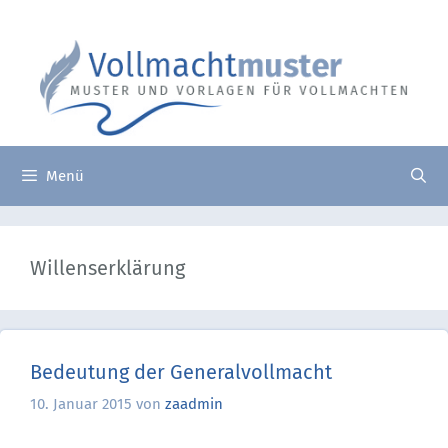
Zum
Suche
Inhalt
nach:
springen
Menü
Willenserklärung
Bedeutung der Generalvollmacht
10. Januar 2015
von
zaadmin